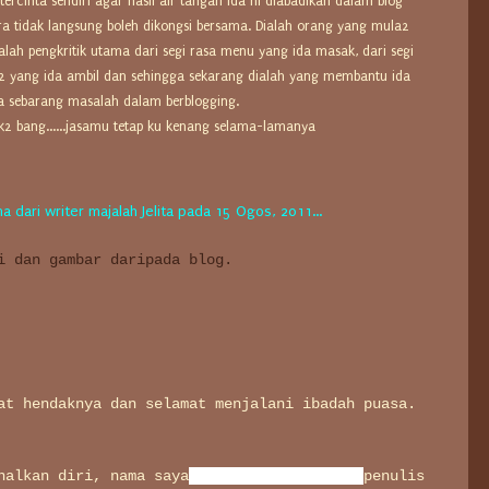
ercinta sendiri agar hasil air tangan ida ni diabadikan dalam blog
ra tidak langsung boleh dikongsi bersama. Dialah orang yang mula2
ah pengkritik utama dari segi rasa menu yang ida masak, dari segi
2 yang ida ambil dan sehingga sekarang dialah yang membantu ida
da sebarang masalah dalam berblogging.
k2 bang......jasamu tetap ku kenang selama-lamanya
 dari writer majalah Jelita pada 15 Ogos, 2011...
i dan gambar daripada blog.
at hendaknya dan selamat menjalani ibadah puasa.
nalkan diri, nama saya
Anis Mastura Reml
i
penulis