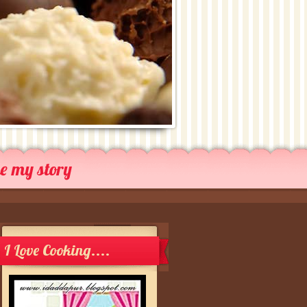
me my story
I Love Cooking....