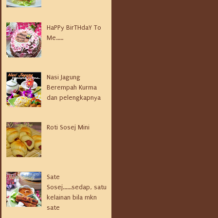
HaPPy BirTHdaY To
Me.....
Nasi Jagung
Berempah Kurma
dan pelengkapnya
Roti Sosej Mini
Sate
Sosej......sedap, satu
kelainan bila mkn
sate