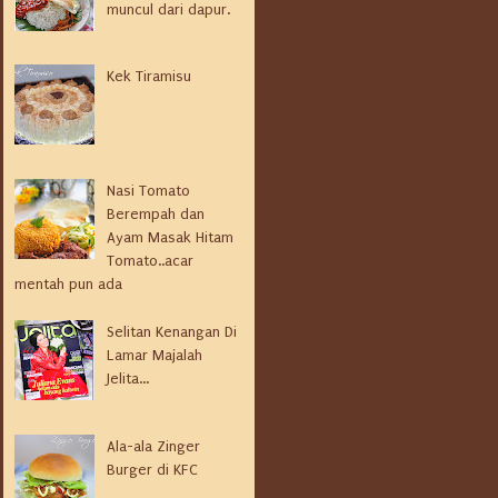
muncul dari dapur.
Kek Tiramisu
Nasi Tomato
Berempah dan
Ayam Masak Hitam
Tomato..acar
mentah pun ada
Selitan Kenangan Di
Lamar Majalah
Jelita...
Ala-ala Zinger
Burger di KFC