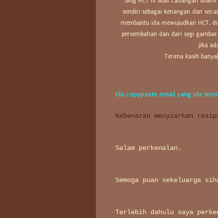
blog HCT ni atas cadangan suami t
sendiri sebagai kenangan dan seca
membantu ida mewujudkan HCT, dial
persembahan dan dari segi gambar
jika a
Terima kasih banya
Ida copypaste email yang ida terima
Kebenaran menyiarkan resip
Salam perkenalan.
Semoga puan sekeluarga sih
Terlebih dahulu saya perke