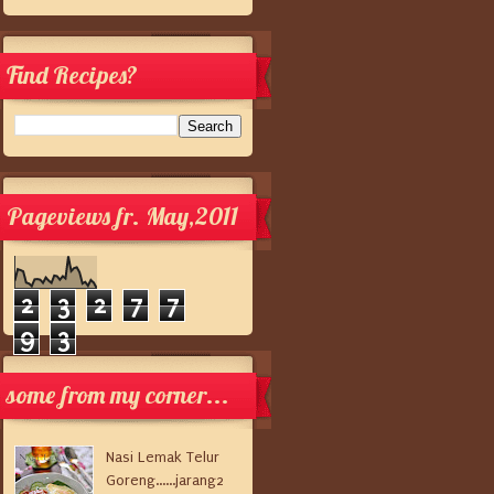
Find Recipes?
Pageviews fr. May,2011
2
3
2
7
7
9
3
some from my corner...
Nasi Lemak Telur
Goreng......jarang2