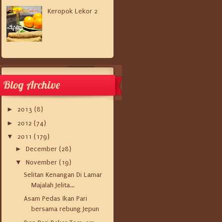
Keropok Lekor 2
Blog Archive
►
2013
(8)
►
2012
(74)
▼
2011
(179)
►
December
(28)
▼
November
(19)
Selitan Kenangan Di Lamar
Majalah Jelita...
Asam Pedas Ikan Pari
bersama rebung Jepun