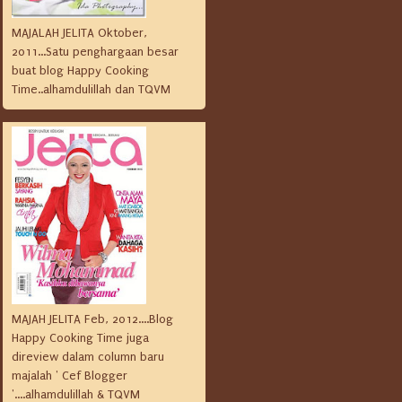
MAJALAH JELITA Oktober,
2011...Satu penghargaan besar
buat blog Happy Cooking
Time..alhamdulillah dan TQVM
MAJAH JELITA Feb, 2012....Blog
Happy Cooking Time juga
direview dalam column baru
majalah ' Cef Blogger
'....alhamdulillah & TQVM