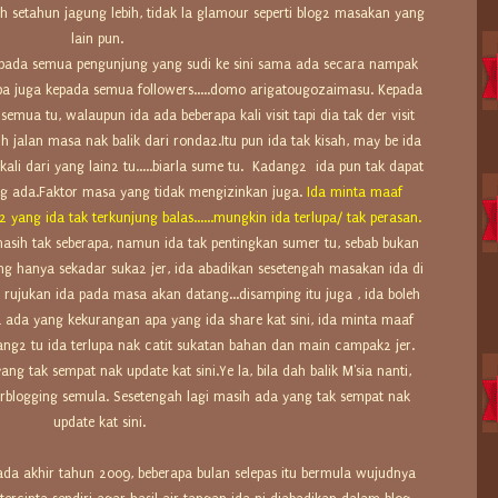
ih setahun jagung lebih, tidak la glamour seperti blog2 masakan yang
lain pun.
epada semua pengunjung yang sudi ke sini sama ada secara nampak
upa juga kepada semua followers.....domo arigatougozaimasu. Kepada
semua tu, walaupun ida ada beberapa kali visit tapi dia tak der visit
h jalan masa nak balik dari ronda2.Itu pun ida tak kisah, may be ida
ali dari yang lain2 tu.....biarla sume tu. Kadang2 ida pun tak dapat
g ada.Faktor masa yang tidak mengizinkan juga.
Ida minta maaf
2 yang ida tak terkunjung
balas......mungkin ida terlupa/ tak perasan.
asih tak seberapa, namun ida tak pentingkan sumer tu, sebab bukan
ging hanya sekadar suka2 jer, ida abadikan sesetengah masakan ida di
 rujukan ida pada masa akan datang...disamping itu juga , ida boleh
 ada yang kekurangan apa yang ida share kat sini, ida minta maaf
ang2 tu ida terlupa nak catit sukatan bahan dan main campak2 jer.
ang tak sempat nak update kat sini.Y
e la, bila dah balik M'sia nanti,
erblogging semula. Sesetengah lagi masih ada yang tak sempat nak
update kat sini.
ada akhir tahun 2009, beberapa bulan selepas itu bermula wujudnya