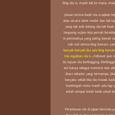
blog ida ni, masih tak ke mana, mas
Jutaan terima kasih ida ucapkan k
atau secara silent reader dan tak l
yang tak sudi datang ida tak kisah 
langsung w/pun kita pernah berselisi
ni peminatnya yang paling bawah sek
nak visit semua blog kawan2 yan
banyak-banyak jika ada blog kawan
Sila ingatkan ida k....
Follower pun m
itu tujuan ida berblogging. Berblog
sini hanya sebagai memorie dan utk
share sekadar yang termampu. Jika
banyak2 sebab bila ida masak, kad
S
esetengah menu masih ada lagi y
entah sempat entah tidak untuk b
Perantauan ida di Japan bermula p