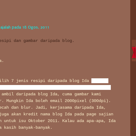
majalah pada 18 Ogos, 2011
esipi dan gambar daripada blog.
a.
ilih 7 jenis resipi daripada blog Ida
(hehehe
tanah blog
nak bagi kebenaran atau belum ketika
ambil daripada blog Ida, cuma gambar kami
r. Mungkin Ida boleh email 2000pixel (300dpi).
ecah dan blur. Jadi, kerjasama daripada Ida,
juga akan kredit nama blog Ida pada page sajian
n untuk isu Oktober 2011. Kalau ada apa-apa, Ida
a kasih banyak-banyak.