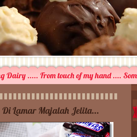
 Dairy ..... From touch of my hand .... So
 Di Lamar Majalah Jelita...