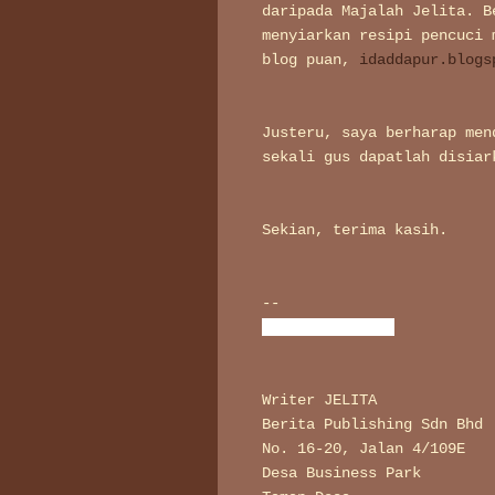
daripada Majalah Jelita. B
menyiarkan resipi pencuci 
blog puan,
idaddapur.blogs
Justeru, saya berharap men
sekali gus dapatlah disiar
Sekian, terima kasih.
--
s Mastura Remli
Writer JELITA
Berita Publishing Sdn Bhd
No. 16-20, Jalan 4/109E
Desa Business Park