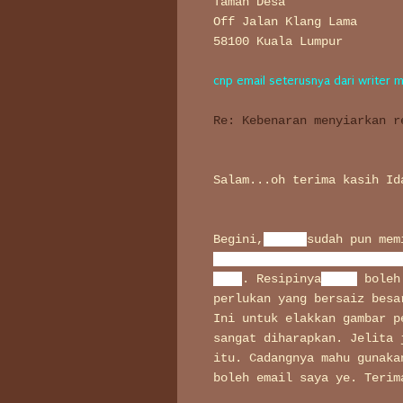
Taman Desa
Off Jalan Klang Lama
58100 Kuala Lumpur
cnp email seterusnya dari writer 
Re: Kebenaran menyiarkan r
Salam...oh terima kasih Id
Begini,
Anis
sudah pun mem
walaupun belum tahu tuan 
itu)
. Resipinya
Anis
boleh 
perlukan yang bersaiz besa
Ini untuk elakkan gambar p
sangat diharapkan. Jelita 
itu. Cadangnya mahu gunaka
boleh email saya ye. Terim